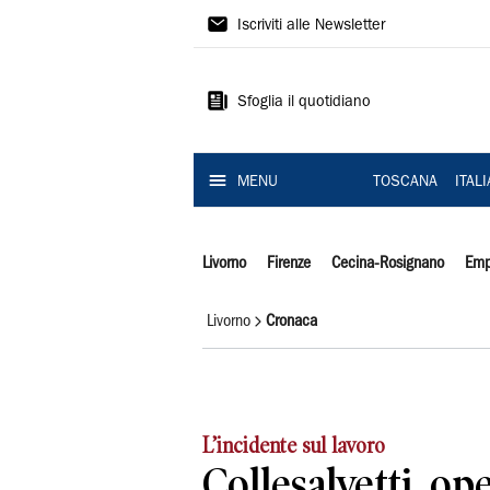
Il
Iscriviti alle Newsletter
Tirreno
Sfoglia il quotidiano
MENU
TOSCANA
ITAL
Livorno
Firenze
Cecina-Rosignano
Emp
Livorno
Cronaca
L’incidente sul lavoro
Collesalvetti, op