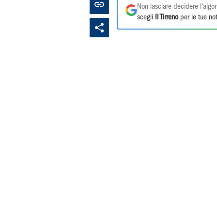
Non lasciare decidere l'algor
scegli
Il Tirreno
per le tue not