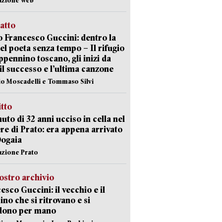
ratto
 Francesco Guccini: dentro la
del poeta senza tempo – Il rifugio
appennino toscano, gli inizi da
 il successo e l’ultima canzone
io Moscadelli e Tommaso Silvi
itto
uto di 32 anni ucciso in cella nel
re di Prato: era appena arrivato
Dogaia
azione Prato
ostro archivio
esco Guccini: il vecchio e il
no che si ritrovano e si
dono per mano