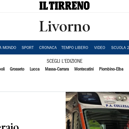
Livorno
IA MONDO
SPORT
CRONACA
TEMPO LIBERO
VIDEO
SCUOLA 
SCEGLI L'EDIZIONE
oli
Grosseto
Lucca
Massa-Carrara
Montecatini
Piombino-Elba
eraio