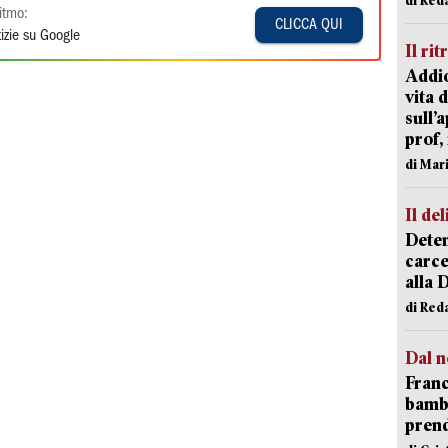
itmo:
CLICCA QUI
izie su Google
Il rit
Addio
vita 
sull’
prof,
di Mar
Il del
Deten
carce
alla 
di Red
Dal n
Franc
bambi
pren