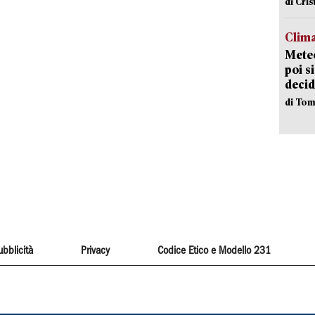
di Cri
Clima
Meteo
poi s
decid
di Tom
ubblicità
Privacy
Codice Etico e Modello 231