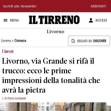
Il
Iscriviti alle Newsletter
ABBONATI
Tirreno
MENU
ACCEDI
Livorno
Livorno
Cronaca
SEGUICI SU
DISCOVER
I lavori
Livorno, via Grande si rifà il
trucco: ecco le prime
impressioni della tonalità che
avrà la pietra
di Flavio Lombardi