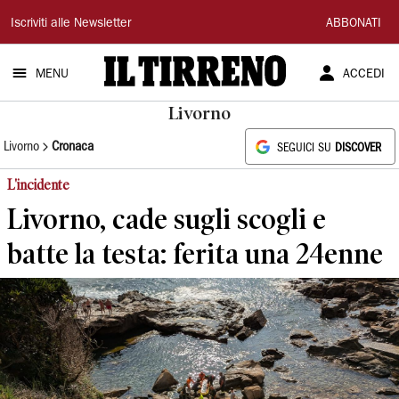
Il
Iscriviti alle Newsletter
ABBONATI
Tirreno
MENU
ACCEDI
Livorno
Livorno
Cronaca
SEGUICI SU
DISCOVER
L'incidente
Livorno, cade sugli scogli e
batte la testa: ferita una 24enne