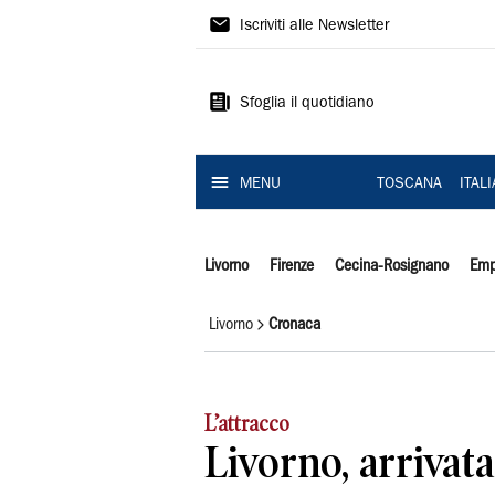
Il
Iscriviti alle Newsletter
Tirreno
Sfoglia il quotidiano
MENU
TOSCANA
ITAL
Livorno
Firenze
Cecina-Rosignano
Emp
Livorno
Cronaca
L’attracco
Livorno, arrivata