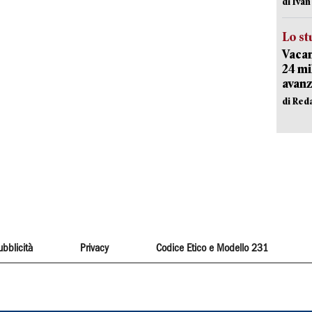
di Iva
Lo st
Vacan
24 mi
avanz
di Red
ubblicità
Privacy
Codice Etico e Modello 231