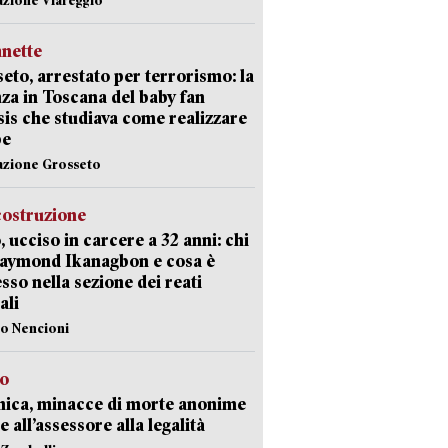
nette
eto, arrestato per terrorismo: la
za in Toscana del baby fan
Isis che studiava come realizzare
be
azione Grosseto
costruzione
, ucciso in carcere a 32 anni: chi
Raymond Ikanagbon e cosa è
sso nella sezione dei reati
ali
lo Nencioni
so
nica, minacce di morte anonime
e all’assessore alla legalità