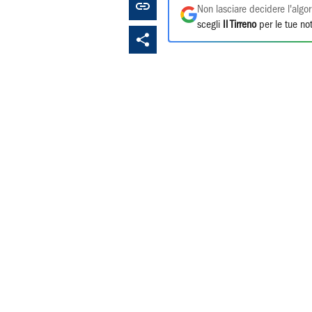
Non lasciare decidere l'algor
scegli
Il Tirreno
per le tue not