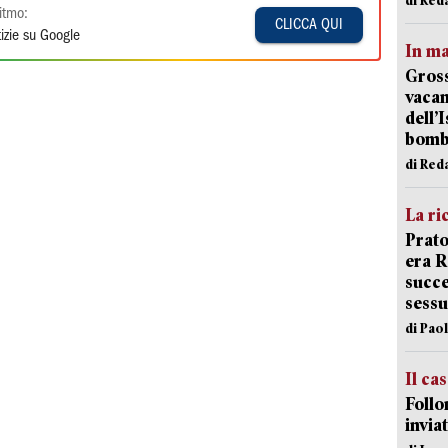
itmo:
CLICCA QUI
izie su Google
In ma
Gross
vacan
dell’
bom
di Red
La ri
Prato
era 
succe
sessu
di Pao
Il ca
Follo
inviat