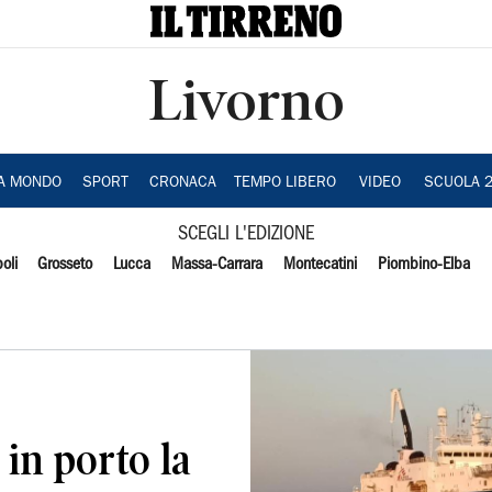
Livorno
IA MONDO
SPORT
CRONACA
TEMPO LIBERO
VIDEO
SCUOLA 
SCEGLI L'EDIZIONE
oli
Grosseto
Lucca
Massa-Carrara
Montecatini
Piombino-Elba
 in porto la