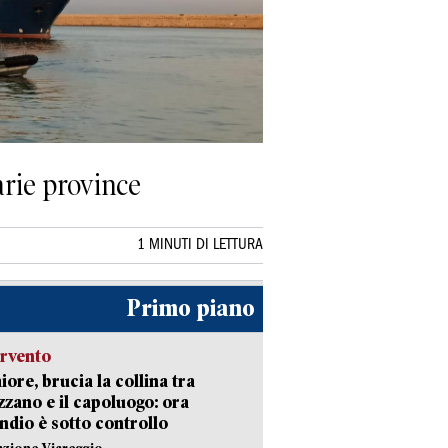
arie province
1 MINUTI DI LETTURA
Primo piano
ervento
ore, brucia la collina tra
zano e il capoluogo: ora
endio è sotto controllo
azione Viareggio