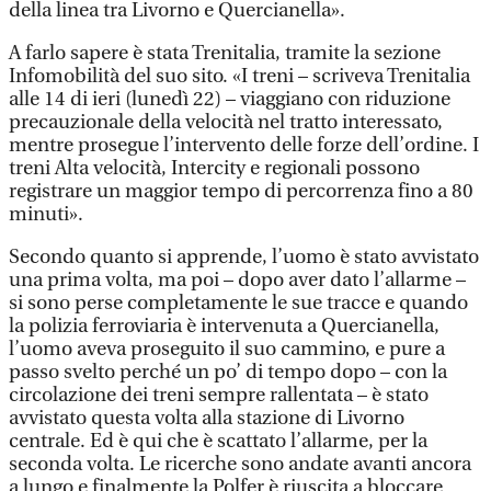
della linea tra Livorno e Quercianella».
A farlo sapere è stata Trenitalia, tramite la sezione
Infomobilità del suo sito. «I treni – scriveva Trenitalia
alle 14 di ieri (lunedì 22) – viaggiano con riduzione
precauzionale della velocità nel tratto interessato,
mentre prosegue l’intervento delle forze dell’ordine. I
treni Alta velocità, Intercity e regionali possono
registrare un maggior tempo di percorrenza fino a 80
minuti».
Secondo quanto si apprende, l’uomo è stato avvistato
una prima volta, ma poi – dopo aver dato l’allarme –
si sono perse completamente le sue tracce e quando
la polizia ferroviaria è intervenuta a Quercianella,
l’uomo aveva proseguito il suo cammino, e pure a
passo svelto perché un po’ di tempo dopo – con la
circolazione dei treni sempre rallentata – è stato
avvistato questa volta alla stazione di Livorno
centrale. Ed è qui che è scattato l’allarme, per la
seconda volta. Le ricerche sono andate avanti ancora
a lungo e finalmente la Polfer è riuscita a bloccare