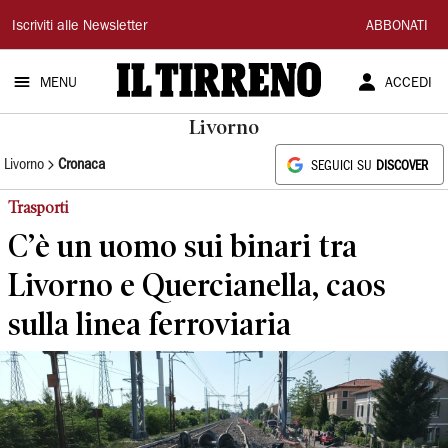
Il
Iscriviti alle Newsletter
ABBONATI
Tirreno
MENU
ACCEDI
Livorno
Livorno
Cronaca
SEGUICI SU
DISCOVER
Trasporti
C’è un uomo sui binari tra
Livorno e Quercianella, caos
sulla linea ferroviaria