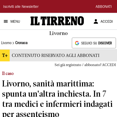
Il
Iscriviti alle Newsletter
ABBONATI
Tirreno
MENU
ACCEDI
Livorno
Livorno
Cronaca
SEGUICI SU
DISCOVER
T+
CONTENUTO RISERVATO AGLI ABBONATI
Sei già registrato / abbonato? ACCEDI
Il caso
Livorno, sanità marittima:
spunta un'altra inchiesta. In 7
tra medici e infermieri indagati
per assenteismo