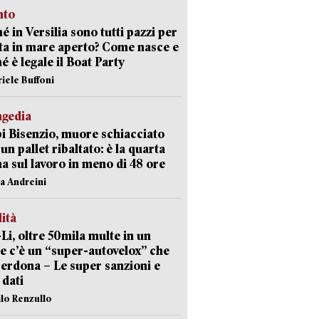
nto
é in Versilia sono tutti pazzi per
sta in mare aperto? Come nasce e
é è legale il Boat Party
riele Buffoni
agedia
 Bisenzio, muore schiacciato
 un pallet ribaltato: è la quarta
ma sul lavoro in meno di 48 ore
na Andreini
lità
-Li, oltre 50mila multe in un
e c’è un “super-autovelox” che
erdona – Le super sanzioni e
i dati
ilo Renzullo