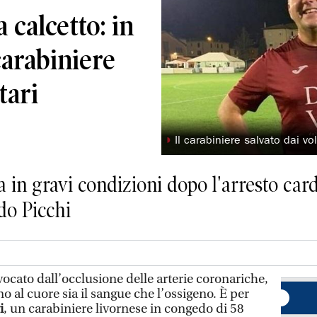
 calcetto: in
carabiniere
tari
◗
Il carabiniere salvato dai vo
a in gravi condizioni dopo l'arresto card
o Picchi
vocato dall’occlusione delle arterie coronariche,
o al cuore sia il sangue che l’ossigeno. È per
i
, un carabiniere livornese in congedo di 58