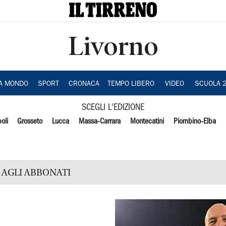
Livorno
IA MONDO
SPORT
CRONACA
TEMPO LIBERO
VIDEO
SCUOLA 
SCEGLI L'EDIZIONE
oli
Grosseto
Lucca
Massa-Carrara
Montecatini
Piombino-Elba
AGLI ABBONATI