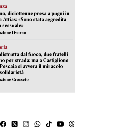
nza
no, diciottenne presa a pugni in
a Attias: «Sono stata aggredita
 sessuale»
azione Livorno
oria
distrutta dal fuoco, due fratelli
no per strada: ma a Castiglione
 Pescaia si avvera il miracolo
 solidarietà
azione Grosseto