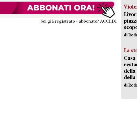
Viole
Livor
piazz
Sei già registrato / abbonato? ACCEDI
scopo
di Red
La st
Casa 
resta
della
della
di Red