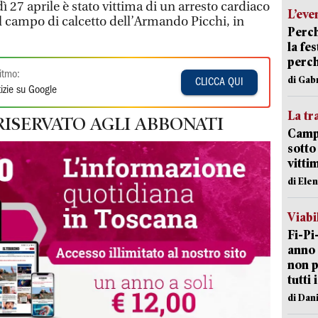
dì 27 aprile è stato vittima di un arresto cardiaco
L’eve
 campo di calcetto dell’Armando Picchi, in
Perch
la fe
perch
itmo:
di Gab
CLICCA QUI
izie su Google
La tr
RISERVATO AGLI ABBONATI
Campi
sotto
vitti
di Ele
Viabi
Fi-Pi
anno 
non p
tutti 
di Dan