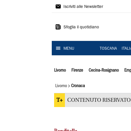
Il
Iscriviti alle Newsletter
Tirreno
Sfoglia il quotidiano
MENU
TOSCANA
ITAL
Livorno
Firenze
Cecina-Rosignano
Emp
Livorno
Cronaca
T+
CONTENUTO RISERVATO 