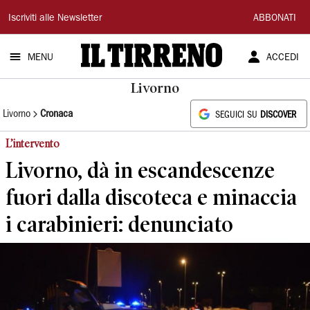
Il
Iscriviti alle Newsletter
ABBONATI
Tirreno
MENU
ACCEDI
Livorno
Livorno
Cronaca
SEGUICI SU
DISCOVER
L’intervento
Livorno, dà in escandescenze
fuori dalla discoteca e minaccia
i carabinieri: denunciato