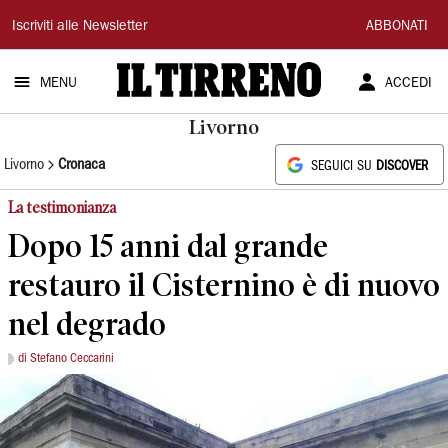
Il
Iscriviti alle Newsletter
ABBONATI
Tirreno
MENU
ACCEDI
Livorno
Livorno
Cronaca
SEGUICI SU
DISCOVER
La testimonianza
Dopo 15 anni dal grande
restauro il Cisternino è di nuovo
nel degrado
di Stefano Ceccarini