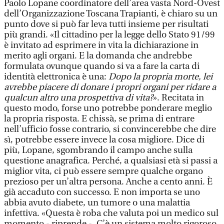
Paolo Lopane coordinatore dell’area vasta Nord-Ovest
dell’Organizzazione Toscana Trapianti, è chiaro su un
punto dove si può far leva tutti insieme per risultati
più grandi. «Il cittadino per la legge dello Stato 91/99
è invitato ad esprimere in vita la dichiarazione in
merito agli organi. E la domanda che andrebbe
formulata ovunque quando si va a fare la carta di
identità elettronica è una:
Dopo la propria morte, lei
avrebbe piacere di donare i propri organi per ridare a
qualcun altro una prospettiva di vita?
». Recitata in
questo modo, forse uno potrebbe ponderare meglio
la propria risposta. E chissà, se prima di entrare
nell’ufficio fosse contrario, si convincerebbe che dire
sì, potrebbe essere invece la cosa migliore. Dice di
più, Lopane, sgombrando il campo anche sulla
questione anagrafica. Perché, a qualsiasi età si passi a
miglior vita, ci può essere sempre qualche organo
prezioso per un’altra persona. Anche a cento anni. È
già accaduto con successo. E non importa se uno
abbia avuto diabete, un tumore o una malattia
infettiva. «Questa è roba che valuta poi un medico sul
momento - riprende -. C’è un sistema molto rigoroso