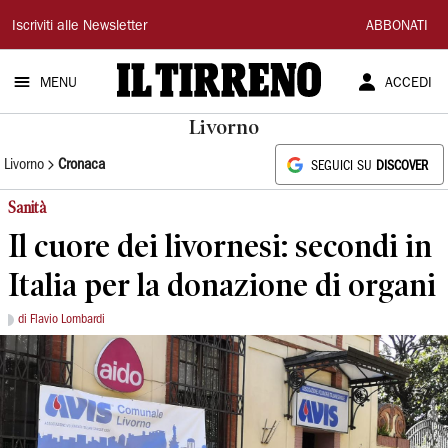
Il
Iscriviti alle Newsletter
ABBONATI
Tirreno
MENU
ACCEDI
Livorno
Livorno
Cronaca
SEGUICI SU
DISCOVER
Sanità
Il cuore dei livornesi: secondi in
Italia per la donazione di organi
di Flavio Lombardi