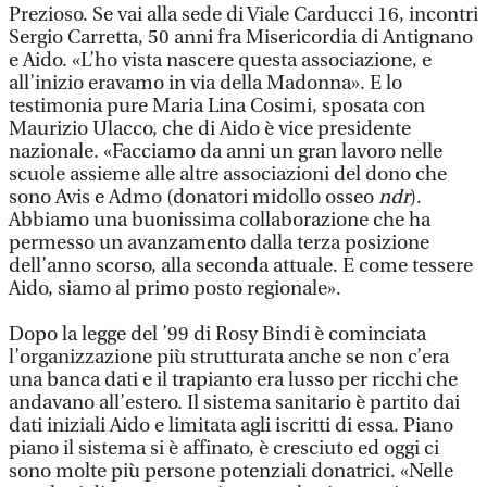
Prezioso. Se vai alla sede di Viale Carducci 16, incontri
Sergio Carretta, 50 anni fra Misericordia di Antignano
e Aido. «L’ho vista nascere questa associazione, e
all’inizio eravamo in via della Madonna». E lo
testimonia pure Maria Lina Cosimi, sposata con
Maurizio Ulacco, che di Aido è vice presidente
nazionale. «Facciamo da anni un gran lavoro nelle
scuole assieme alle altre associazioni del dono che
sono Avis e Admo (donatori midollo osseo
ndr
).
Abbiamo una buonissima collaborazione che ha
permesso un avanzamento dalla terza posizione
dell’anno scorso, alla seconda attuale. E come tessere
Aido, siamo al primo posto regionale».
Dopo la legge del ’99 di Rosy Bindi è cominciata
l’organizzazione più strutturata anche se non c’era
una banca dati e il trapianto era lusso per ricchi che
andavano all’estero. Il sistema sanitario è partito dai
dati iniziali Aido e limitata agli iscritti di essa. Piano
piano il sistema si è affinato, è cresciuto ed oggi ci
sono molte più persone potenziali donatrici. «Nelle