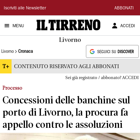
Il
Iscriviti alle Newsletter
ABBONATI
Tirreno
MENU
ACCEDI
Livorno
Livorno
Cronaca
SEGUICI SU
DISCOVER
T+
CONTENUTO RISERVATO AGLI ABBONATI
Sei già registrato / abbonato? ACCEDI
Processo
Concessioni delle banchine sul
porto di Livorno, la procura fa
appello contro le assoluzioni