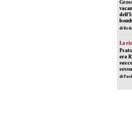
Gross
vacan
dell’
bom
di Red
La ri
Prato
era 
succe
sessu
di Pao