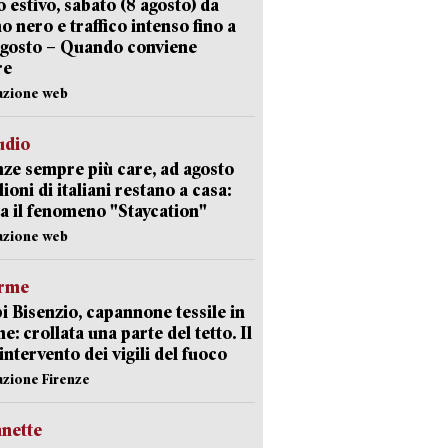
 estivo, sabato (8 agosto) da
no nero e traffico intenso fino a
agosto – Quando conviene
re
azione web
udio
ze sempre più care, ad agosto
lioni di italiani restano a casa:
a il fenomeno "Staycation"
azione web
arme
 Bisenzio, capannone tessile in
e: crollata una parte del tetto. Il
intervento dei vigili del fuoco
azione Firenze
nette