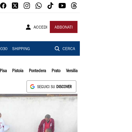
ACCEDI
ABBONATI
2030
SHIPPING
CERCA
Pisa
Pistoia
Pontedera
Prato
Versilia
SEGUICI SU
DISCOVER