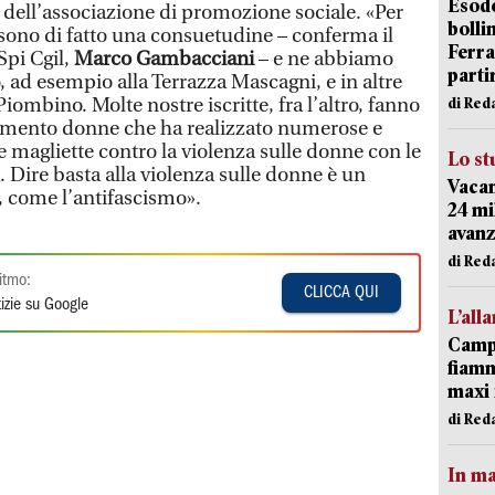
Esodo
e dell’associazione di promozione sociale. «Per
bolli
sono di fatto una consuetudine – conferma il
Ferr
Spi Cgil,
Marco Gambacciani
– e ne abbiamo
parti
o, ad esempio alla Terrazza Mascagni, e in altre
iombino. Molte nostre iscritte, fra l’altro, fanno
di Red
amento donne che ha realizzato numerose e
le magliette contro la violenza sulle donne con le
Lo st
à. Dire basta alla violenza sulle donne è un
Vacan
, come l’antifascismo».
24 mi
avanz
di Red
itmo:
CLICCA QUI
izie su Google
L’all
Campi
fiamm
maxi 
di Red
In ma