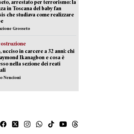
eto, arrestato per terrorismo: la
za in Toscana del baby fan
Isis che studiava come realizzare
be
azione Grosseto
costruzione
, ucciso in carcere a 32 anni: chi
Raymond Ikanagbon e cosa è
sso nella sezione dei reati
ali
lo Nencioni