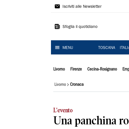
Il
Iscriviti alle Newsletter
Tirreno
Sfoglia il quotidiano
MENU
TOSCANA
ITAL
Livorno
Firenze
Cecina-Rosignano
Emp
Livorno
Cronaca
L'evento
Una panchina ros