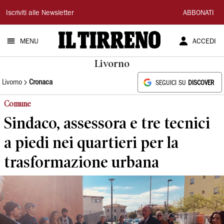
Il
Iscriviti alle Newsletter
ABBONATI
Tirreno
MENU
ACCEDI
Livorno
Livorno
Cronaca
SEGUICI SU
DISCOVER
Comune
Sindaco, assessora e tre tecnici
a piedi nei quartieri per la
trasformazione urbana