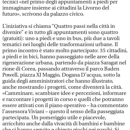
tecnici «nel primo degli appuntamenti a piedi per
immaginare insieme ai cittadini la Livorno del
futuro», scrivono da palazzo civico.
L’iniziativa si chiama “Quattro passi nella città in
divenire” e in tutto gli appuntamenti sono quattro
(gratuiti): uno a piedi e uno in bus, più due a tavoli
tematici nei luoghi delle trasformazioni urbane. Il
primo incontro è stato molto partecipato: 35 cittadini,
a piedi e in bici, hanno passeggiato nelle aree della
rigenerazione urbana, partendo da piazza Saragat nel
rione di Corea, passando attraverso il parco Baden
Powell, piazza XI Maggio, Dogana D’acqua, sotto la
guida degli amministratori che hanno illustrato,
anche mostrando i progetti, come diventerà la città.
«Camminare, scambiare idee e percezioni, informare
e raccontare i progetti in corso e quelli che potranno
essere attivati con il piano operativo – ha commentato
l’assessora Viviani – questo il senso della passeggiata
partecipata. Un pomeriggio utile e piacevole,
arricchito anche dalla vivacità di bambini e bambine
che ci hanno seguito e chiesto giochi nei parchi. Si