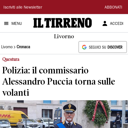
Il
Iscriviti alle Newsletter
ABBONATI
Tirreno
MENU
ACCEDI
Livorno
Livorno
Cronaca
SEGUICI SU
DISCOVER
Questura
Polizia: il commissario
Alessandro Puccia torna sulle
volanti