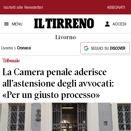
Il
Iscriviti alle Newsletter
ABBONATI
Tirreno
MENU
ACCEDI
Livorno
Livorno
Cronaca
SEGUICI SU
DISCOVER
Tribunale
La Camera penale aderisce
all’astensione degli avvocati:
«Per un giusto processo»