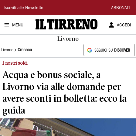
Il
Iscriviti alle Newsletter
ABBONATI
Tirreno
MENU
ACCEDI
Livorno
Livorno
Cronaca
SEGUICI SU
DISCOVER
I nostri soldi
Acqua e bonus sociale, a
Livorno via alle domande per
avere sconti in bolletta: ecco la
guida