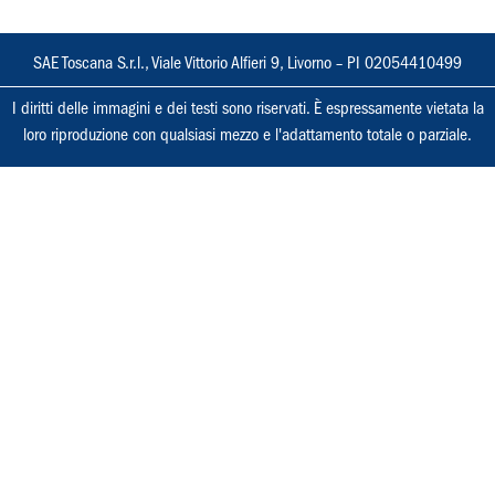
SAE Toscana S.r.l., Viale Vittorio Alfieri 9, Livorno – PI 02054410499
I diritti delle immagini e dei testi sono riservati. È espressamente vietata la
loro riproduzione con qualsiasi mezzo e l'adattamento totale o parziale.