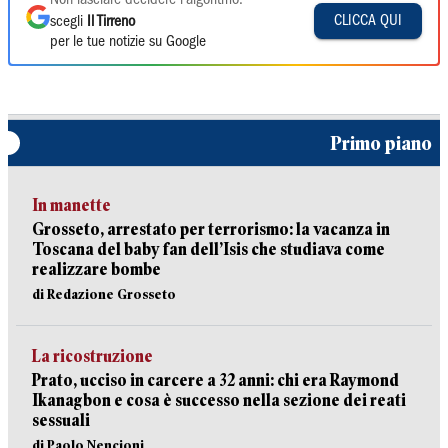
Non lasciare decidere l'algoritmo:
CLICCA QUI
scegli
Il Tirreno
per le tue notizie su Google
Primo piano
In manette
Grosseto, arrestato per terrorismo: la vacanza in
Toscana del baby fan dell’Isis che studiava come
realizzare bombe
di Redazione Grosseto
La ricostruzione
Prato, ucciso in carcere a 32 anni: chi era Raymond
Ikanagbon e cosa è successo nella sezione dei reati
sessuali
di Paolo Nencioni