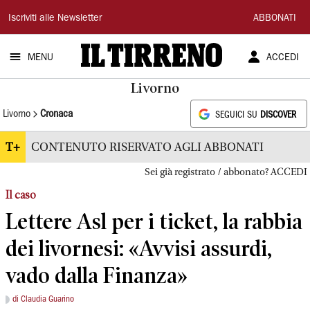
Il
Iscriviti alle Newsletter
ABBONATI
Tirreno
MENU
ACCEDI
Livorno
Livorno
Cronaca
SEGUICI SU
DISCOVER
T+
CONTENUTO RISERVATO AGLI ABBONATI
Sei già registrato / abbonato? ACCEDI
Il caso
Lettere Asl per i ticket, la rabbia
dei livornesi: «Avvisi assurdi,
vado dalla Finanza»
di Claudia Guarino