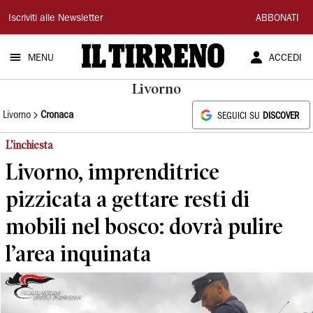
Il
Iscriviti alle Newsletter
ABBONATI
Tirreno
MENU
ACCEDI
Livorno
Livorno
Cronaca
SEGUICI SU
DISCOVER
L’inchiesta
Livorno, imprenditrice
pizzicata a gettare resti di
mobili nel bosco: dovrà pulire
l’area inquinata