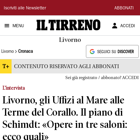
Il
Iscriviti alle Newsletter
ABBONATI
Tirreno
MENU
ACCEDI
Livorno
Livorno
Cronaca
SEGUICI SU
DISCOVER
T+
CONTENUTO RISERVATO AGLI ABBONATI
Sei già registrato / abbonato? ACCEDI
L’intervista
Livorno, gli Uffizi al Mare alle
Terme del Corallo. Il piano di
Schimdt: «Opere in tre saloni:
ecco quali»