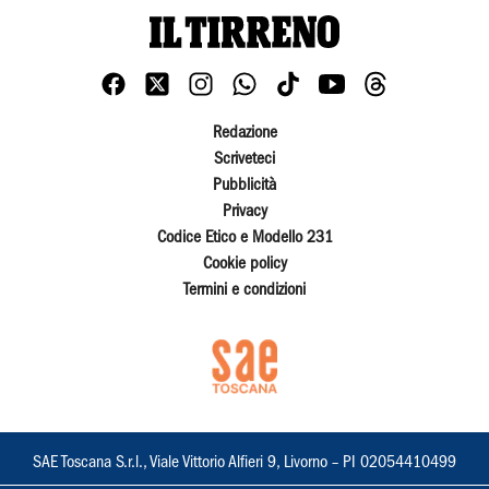
Redazione
Scriveteci
Pubblicità
Privacy
Codice Etico e Modello 231
Cookie policy
Termini e condizioni
SAE Toscana S.r.l., Viale Vittorio Alfieri 9, Livorno – PI 02054410499