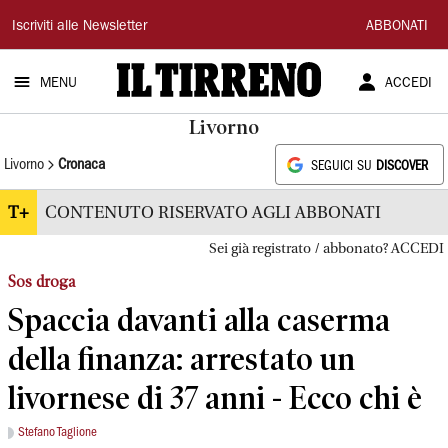
Il
Iscriviti alle Newsletter
ABBONATI
Tirreno
MENU
ACCEDI
Livorno
Livorno
Cronaca
SEGUICI SU
DISCOVER
T+
CONTENUTO RISERVATO AGLI ABBONATI
Sei già registrato / abbonato? ACCEDI
Sos droga
Spaccia davanti alla caserma
della finanza: arrestato un
livornese di 37 anni - Ecco chi è
Stefano Taglione