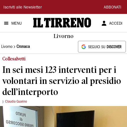
Il
Iscriviti alle Newsletter
ABBONATI
Tirreno
MENU
ACCEDI
Livorno
Livorno
Cronaca
SEGUICI SU
DISCOVER
Collesalvetti
In sei mesi 123 interventi per i
volontari in servizio al presidio
dell’interporto
Claudia Guarino