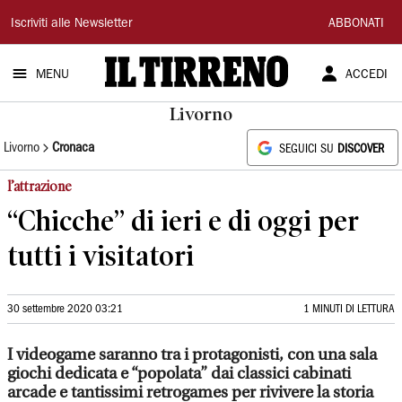
Il
Iscriviti alle Newsletter
ABBONATI
Tirreno
MENU
ACCEDI
Livorno
Livorno
Cronaca
SEGUICI SU
DISCOVER
l’attrazione
“Chicche” di ieri e di oggi per
tutti i visitatori
30 settembre 2020 03:21
1 MINUTI DI LETTURA
I videogame saranno tra i protagonisti, con una sala
giochi dedicata e “popolata” dai classici cabinati
arcade e tantissimi retrogames per rivivere la storia