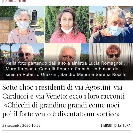
Anna Cecchini
◗
Nella foto partendo dall'alto a sinistra Lucia Romagnoli,
Mary Teressa e Centelli Roberto Franchi. In basso da
sinistra Roberto Orazzini, Sandro Meoni e Serena Rocchi
Sotto choc i residenti di via Agostini, via
Carducci e via Veneto: ecco i loro racconti
«Chicchi di grandine grandi come noci,
poi il forte vento è diventato un vortice»
27 settembre 2020 10:29
1 MINUTI DI LETTURA