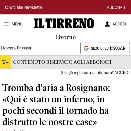
Il
Iscriviti alle Newsletter
ABBONATI
Tirreno
MENU
ACCEDI
Livorno
Livorno
Cronaca
SEGUICI SU
DISCOVER
T+
CONTENUTO RISERVATO AGLI ABBONATI
Sei già registrato / abbonato? ACCEDI
Tromba d'aria a Rosignano:
«Qui è stato un inferno, in
pochi secondi il tornado ha
distrutto le nostre case»