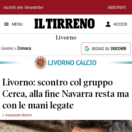
Il
Iscriviti alle Newsletter
ABBONATI
Tirreno
MENU
ACCEDI
Livorno
Livorno
Cronaca
SEGUICI SU
DISCOVER
Livorno: scontro col gruppo
Cerea, alla fine Navarra resta ma
con le mani legate
Alessandro Bernini