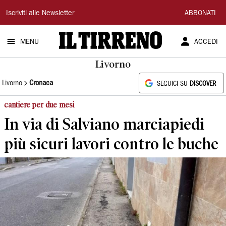
Il
Iscriviti alle Newsletter
ABBONATI
Tirreno
MENU
ACCEDI
Livorno
Livorno
Cronaca
SEGUICI SU
DISCOVER
cantiere per due mesi
In via di Salviano marciapiedi
più sicuri lavori contro le buche