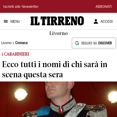
Il
Iscriviti alle Newsletter
ABBONATI
Tirreno
MENU
ACCEDI
Livorno
Livorno
Cronaca
SEGUICI SU
DISCOVER
i CARABINIERI
Ecco tutti i nomi di chi sarà in
scena questa sera