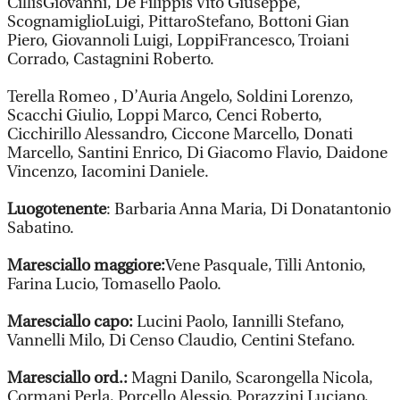
CillisGiovanni, De Filippis Vito Giuseppe,
ScognamiglioLuigi, PittaroStefano, Bottoni Gian
Piero, Giovannoli Luigi, LoppiFrancesco, Troiani
Corrado, Castagnini Roberto.
Terella Romeo , D’Auria Angelo, Soldini Lorenzo,
Scacchi Giulio, Loppi Marco, Cenci Roberto,
Cicchirillo Alessandro, Ciccone Marcello, Donati
Marcello, Santini Enrico, Di Giacomo Flavio, Daidone
Vincenzo, Iacomini Daniele.
Luogotenente
: Barbaria Anna Maria, Di Donatantonio
Sabatino.
Maresciallo maggiore:
Vene Pasquale, Tilli Antonio,
Farina Lucio, Tomasello Paolo.
Maresciallo capo:
Lucini Paolo, Iannilli Stefano,
Vannelli Milo, Di Censo Claudio, Centini Stefano.
Maresciallo ord.:
Magni Danilo, Scarongella Nicola,
Cormani Perla, Porcello Alessio, Porazzini Luciano,