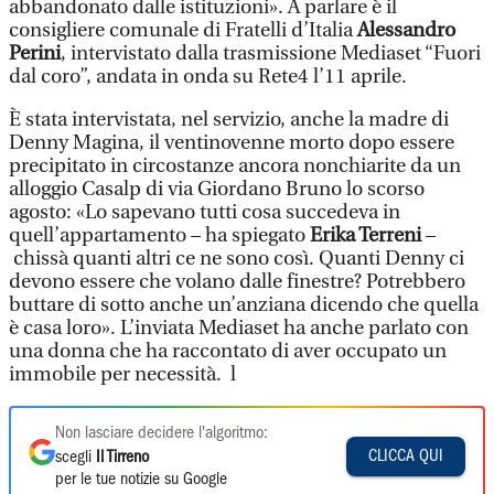
abbandonato dalle istituzioni». A parlare è il
consigliere comunale di Fratelli d’Italia
Alessandro
Perini
, intervistato dalla trasmissione Mediaset “Fuori
dal coro”, andata in onda su Rete4 l’11 aprile.
È stata intervistata, nel servizio, anche la madre di
Denny Magina, il ventinovenne morto dopo essere
precipitato in circostanze ancora nonchiarite da un
alloggio Casalp di via Giordano Bruno lo scorso
agosto: «Lo sapevano tutti cosa succedeva in
quell’appartamento – ha spiegato
Erika Terreni
–
chissà quanti altri ce ne sono così. Quanti Denny ci
devono essere che volano dalle finestre? Potrebbero
buttare di sotto anche un’anziana dicendo che quella
è casa loro». L’inviata Mediaset ha anche parlato con
una donna che ha raccontato di aver occupato un
immobile per necessità. l
Non lasciare decidere l'algoritmo:
CLICCA QUI
scegli
Il Tirreno
per le tue notizie su Google