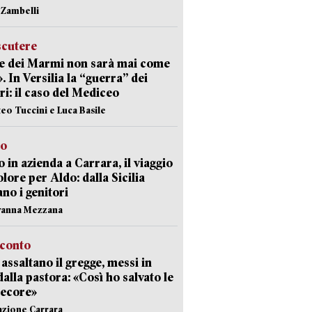
n Zambelli
scutere
e dei Marmi non sarà mai come
». In Versilia la “guerra” dei
i: il caso del Mediceo
teo Tuccini e Luca Basile
to
 in azienda a Carrara, il viaggio
olore per Aldo: dalla Sicilia
ano i genitori
vanna Mezzana
cconto
i assaltano il gregge, messi in
dalla pastora: «Così ho salvato le
pecore»
azione Carrara