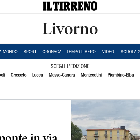
Livorno
IA MONDO
SPORT
CRONACA
TEMPO LIBERO
VIDEO
SCUOLA 
SCEGLI L'EDIZIONE
oli
Grosseto
Lucca
Massa-Carrara
Montecatini
Piombino-Elba
ponte in via