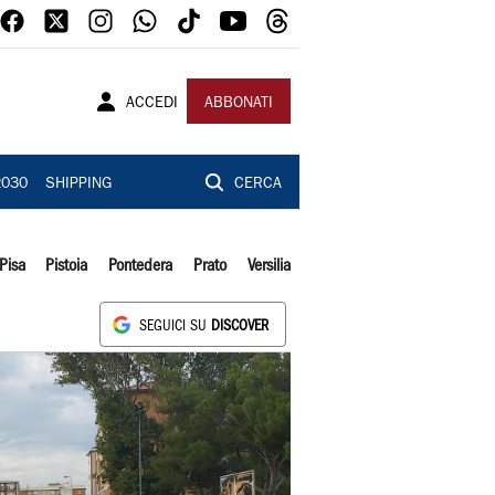
ACCEDI
ABBONATI
2030
SHIPPING
CERCA
Pisa
Pistoia
Pontedera
Prato
Versilia
SEGUICI SU
DISCOVER