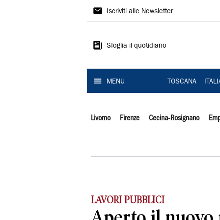
Il
Iscriviti alle Newsletter
Tirreno
Sfoglia il quotidiano
MENU
TOSCANA
ITAL
Livorno
Firenze
Cecina-Rosignano
Emp
LAVORI PUBBLICI
Aperto il nuovo 