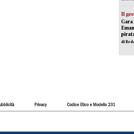
Il ge
Gara 
Emanu
pirat
di Red
ubblicità
Privacy
Codice Etico e Modello 231