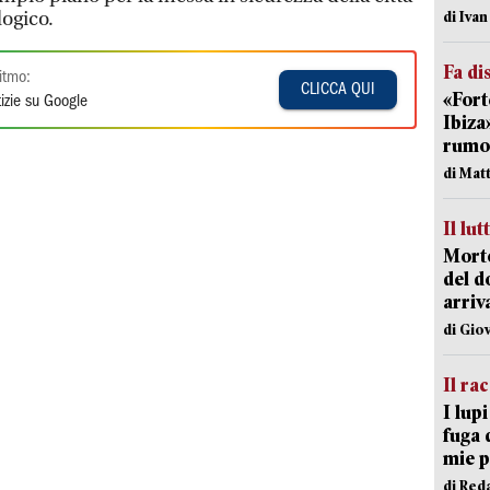
logico.
di Iva
Fa di
itmo:
CLICCA QUI
«Fort
izie su Google
Ibiza
rumor
di Mat
Il lut
Morto
del d
arriv
di Gio
Il ra
I lup
fuga 
mie 
di Red