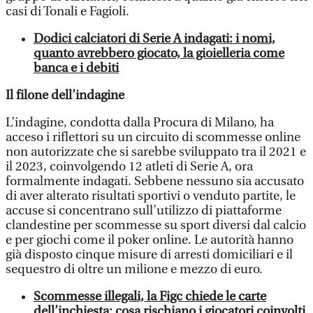
casi di Tonali e Fagioli.
Dodici calciatori di Serie A indagati: i nomi,
quanto avrebbero giocato, la gioielleria come
banca e i debiti
Il filone dell’indagine
L’indagine, condotta dalla Procura di Milano, ha
acceso i riflettori su un circuito di scommesse online
non autorizzate che si sarebbe sviluppato tra il 2021 e
il 2023, coinvolgendo 12 atleti di Serie A, ora
formalmente indagati. Sebbene nessuno sia accusato
di aver alterato risultati sportivi o venduto partite, le
accuse si concentrano sull’utilizzo di piattaforme
clandestine per scommesse su sport diversi dal calcio
e per giochi come il poker online. Le autorità hanno
già disposto cinque misure di arresti domiciliari e il
sequestro di oltre un milione e mezzo di euro.
Scommesse illegali, la Figc chiede le carte
dell’inchiesta: cosa rischiano i giocatori coinvolti