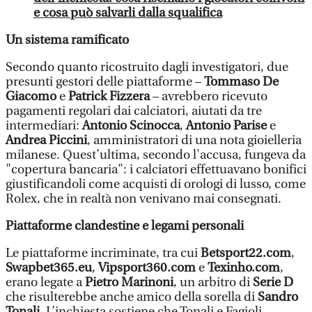
e cosa può salvarli dalla squalifica
Un sistema ramificato
Secondo quanto ricostruito dagli investigatori, due
presunti gestori delle piattaforme –
Tommaso De
Giacomo
e
Patrick Fizzera
– avrebbero ricevuto
pagamenti regolari dai calciatori, aiutati da tre
intermediari:
Antonio Scinocca
,
Antonio Parise
e
Andrea Piccini
, amministratori di una nota gioielleria
milanese. Quest’ultima, secondo l'accusa, fungeva da
"copertura bancaria": i calciatori effettuavano bonifici
giustificandoli come acquisti di orologi di lusso, come
Rolex, che in realtà non venivano mai consegnati.
Piattaforme clandestine e legami personali
Le piattaforme incriminate, tra cui
Betsport22.com
,
Swapbet365.eu
,
Vipsport360.com
e
Texinho.com
,
erano legate a
Pietro Marinoni
, un arbitro di
Serie D
che risulterebbe anche amico della sorella di
Sandro
Tonali
. L’inchiesta sostiene che Tonali e Fagioli