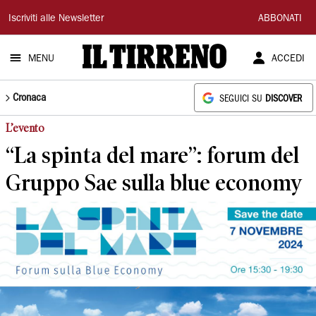
Il
Iscriviti alle Newsletter
ABBONATI
Tirreno
MENU
ACCEDI
Cronaca
SEGUICI SU
DISCOVER
L’evento
“La spinta del mare”: forum del
Gruppo Sae sulla blue economy