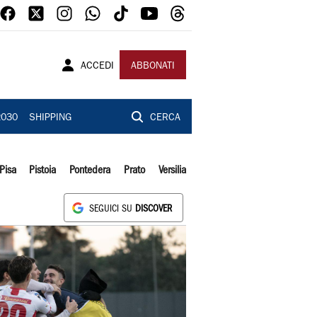
ACCEDI
ABBONATI
2030
SHIPPING
CERCA
Pisa
Pistoia
Pontedera
Prato
Versilia
SEGUICI SU
DISCOVER