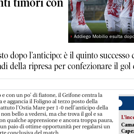
ti timori con
◗
Addiego Mobilio esulta dopo 
sto dopo l’anticipo: è il quinto success
di della ripresa per confezionare il gol d
con un po’ di fiatone, il Grifone centra la
 e aggancia il Foligno al terzo posto della
battuto l’Ostia Mare per 1-0 nell’anticipo della
non bello a vedersi, ma che trova il gol e sa
L'inc
, con qualche apprensione e ancora troppa paura,
Camai
 un paio di ottime opportunità per regalarsi un
Capez
parte conclusiva del match.