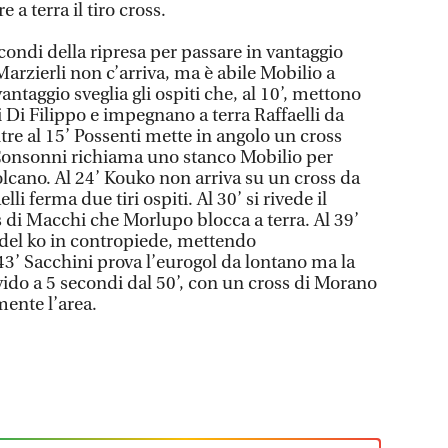
e a terra il tiro cross.
condi della ripresa per passare in vantaggio
arzierli non c’arriva, ma è abile Mobilio a
vantaggio sveglia gli ospiti che, al 10’, mettono
di Di Filippo e impegnano a terra Raffaelli da
re al 15’ Possenti mette in angolo un cross
onsonni richiama uno stanco Mobilio per
olcano. Al 24’ Kouko non arriva su un cross da
elli ferma due tiri ospiti. Al 30’ si rivede il
s di Macchi che Morlupo blocca a terra. Al 39’
o del ko in contropiede, mettendo
43’ Sacchini prova l’eurogol da lontano ma la
rivido a 5 secondi dal 50’, con un cross di Morano
mente l’area.