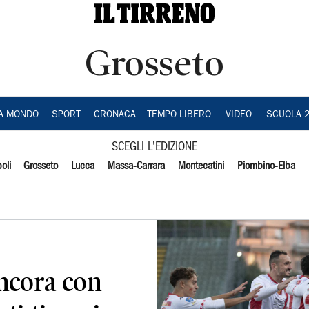
Grosseto
IA MONDO
SPORT
CRONACA
TEMPO LIBERO
VIDEO
SCUOLA 
SCEGLI L'EDIZIONE
oli
Grosseto
Lucca
Massa-Carrara
Montecatini
Piombino-Elba
ancora con