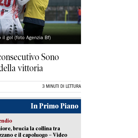
il gol (foto Agenzia Bf)
o consecutivo Sono
ella vittoria
3 MINUTI DI LETTURA
In Primo Piano
endio
ore, brucia la collina tra
zano e il capoluogo – Video