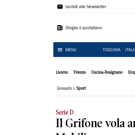
Il
Iscriviti alle Newsletter
Tirreno
Sfoglia il quotidiano
MENU
TOSCANA
ITAL
Livorno
Firenze
Cecina-Rosignano
Emp
Grosseto
Sport
Serie D
Il Grifone vola 