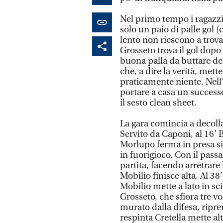
Nel primo tempo i ragazzi
solo un paio di palle gol 
lento non riescono a trovar
Grosseto trova il gol dop
buona palla da buttare den
che, a dire la verità, mett
praticamente niente. Nell’
portare a casa un successo 
il sesto clean sheet.
La gara comincia a decoll
Servito da Caponi, al 16’ 
Morlupo ferma in presa sic
in fuorigioco. Con il pass
partita, facendo arretrare l
Mobilio finisce alta. Al 3
Mobilio mette a lato in sc
Grosseto, che sfiora tre vo
murato dalla difesa, ripre
respinta Cretella mette alt