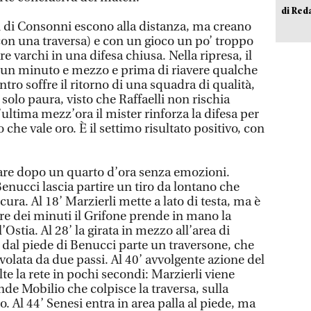
di Red
 di Consonni escono alla distanza, ma creano
(con una traversa) e con un gioco un po’ troppo
e varchi in una difesa chiusa. Nella ripresa, il
o un minuto e mezzo e prima di riavere qualche
tro soffre il ritorno di una squadra di qualità,
e solo paura, visto che Raffaelli non rischia
ultima mezz’ora il mister rinforza la difesa per
che vale oro. È il settimo risultato positivo, con
are dopo un quarto d’ora senza emozioni.
Benucci lascia partire un tiro da lontano che
ura. Al 18’ Marzierli mette a lato di testa, ma è
are dei minuti il Grifone prende in mano la
’Ostia. Al 28’ la girata in mezzo all’area di
8’ dal piede di Benucci parte un traversone, che
ivolata da due passi. Al 40’ avvolgente azione del
lte la rete in pochi secondi: Marzierli viene
nde Mobilio che colpisce la traversa, sulla
o. Al 44’ Senesi entra in area palla al piede, ma