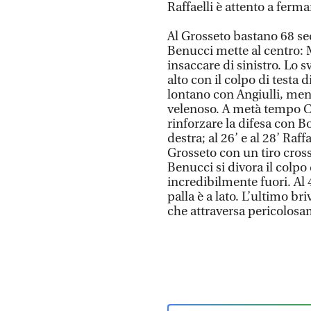
Raffaelli è attento a fermar
Al Grosseto bastano 68 se
Benucci mette al centro: M
insaccare di sinistro. Lo s
alto con il colpo di testa 
lontano con Angiulli, ment
velenoso. A metà tempo C
rinforzare la difesa con B
destra; al 26’ e al 28’ Raffa
Grosseto con un tiro cros
Benucci si divora il colp
incredibilmente fuori. Al 
palla è a lato. L’ultimo b
che attraversa pericolosa