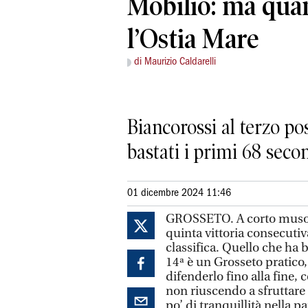
Mobilio: ma quan
l’Ostia Mare
di Maurizio Caldarelli
Biancorossi al terzo po
bastati i primi 68 secon
01 dicembre 2024 11:46
GROSSETO. A corto muso e 
quinta vittoria consecutiva
classifica. Quello che ha 
14ª è un Grosseto pratico, 
difenderlo fino alla fine
non riuscendo a sfruttare
po’ di tranquillità nella 