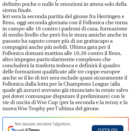
definito poche o nulle le emozioni in attesa solo della
sirena finale.
Ieri sera la seconda partita del girone fra Herringen e
Reus, oggi seconda giornata con il Follonica che torna
in campo alle 18 contro i padroni di casa, formazione
di medio livello che però fra le mura amiche anche in
passato ha saputo creare più di un grattacapo a
compagini anche più nobili. Ultima gara per il
Follonica domani mattina alle 10,30 contro il Reus,
altro impegno particolarmente complesso che
concluderà la trasferta tedesca e definirà il quadro
delle formazioni qualificate alle tre coppe europee
anche se il ko di ieri sera esclude quasi sicuramente il
Follonica dalla lotta per la Champions League (alla
quale gli azzurri avevano già rinunciato in estate salvo
poi dover comunque disputare il preliminare) con le
vie di uscita di Wse Cup (per la seconda e la terza) e la
nuova Wse Trophy per l’ultima del girone.
Non lasciare decidere l'algoritmo:
CLICCA QUI
scegli
Il Tirreno