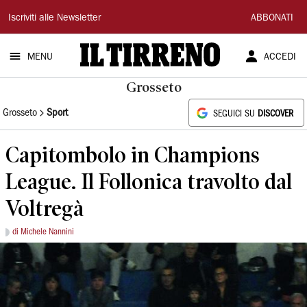
Il
Iscriviti alle Newsletter
ABBONATI
Tirreno
MENU
ACCEDI
Grosseto
Grosseto
Sport
SEGUICI SU
DISCOVER
Capitombolo in Champions
League. Il Follonica travolto dal
Voltregà
di Michele Nannini