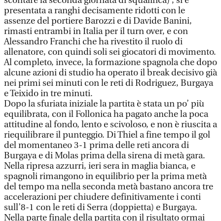
scontare la seconda giornata di squalifica) , si è
presentata a ranghi decisamente ridotti con le
assenze del portiere Barozzi e di Davide Banini,
rimasti entrambi in Italia per il turn over, e con
Alessandro Franchi che ha rivestito il ruolo di
allenatore, con quindi soli sei giocatori di movimento.
Al completo, invece, la formazione spagnola che dopo
alcune azioni di studio ha operato il break decisivo già
nei primi sei minuti con le reti di Rodriguez, Burgaya
e Teixido in tre minuti.
Dopo la sfuriata iniziale la partita è stata un po’ più
equilibrata, con il Follonica ha pagato anche la poca
attitudine al fondo, lento e scivoloso, e non è riuscita a
riequilibrare il punteggio. Di Thiel a fine tempo il gol
del momentaneo 3-1 prima delle reti ancora di
Burgaya e di Molas prima della sirena di metà gara.
Nella ripresa azzurri, ieri sera in maglia bianca, e
spagnoli rimangono in equilibrio per la prima metà
del tempo ma nella seconda metà bastano ancora tre
accelerazioni per chiudere definitivamente i conti
sull’8-1 con le reti di Serra (doppietta) e Burgaya.
Nella parte finale della partita con il risultato ormai