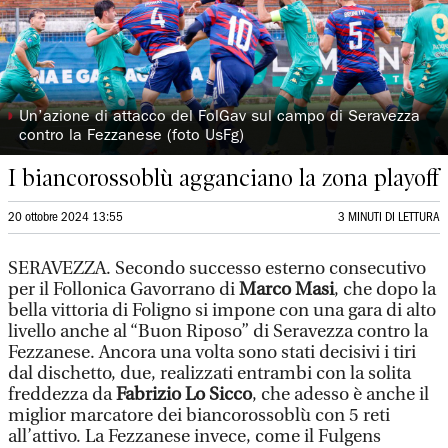
◗
Un’azione di attacco del FolGav sul campo di Seravezza
contro la Fezzanese (foto UsFg)
I biancorossoblù agganciano la zona playoff
20 ottobre 2024 13:55
3 MINUTI DI LETTURA
SERAVEZZA. Secondo successo esterno consecutivo
per il Follonica Gavorrano di
Marco Masi
, che dopo la
bella vittoria di Foligno si impone con una gara di alto
livello anche al “Buon Riposo” di Seravezza contro la
Fezzanese. Ancora una volta sono stati decisivi i tiri
dal dischetto, due, realizzati entrambi con la solita
freddezza da
Fabrizio Lo Sicco
, che adesso è anche il
miglior marcatore dei biancorossoblù con 5 reti
all’attivo. La Fezzanese invece, come il Fulgens