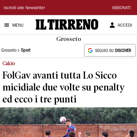
Il
Iscriviti alle Newsletter
ABBONATI
Tirreno
MENU
ACCEDI
Grosseto
Grosseto
Sport
SEGUICI SU
DISCOVER
Calcio
FolGav avanti tutta Lo Sicco
micidiale due volte su penalty
ed ecco i tre punti