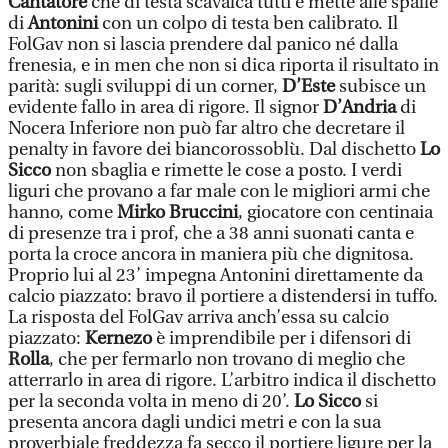
Cantatore
che di testa scavalca tutti e mette alle spalle
di
Antonini
con un colpo di testa ben calibrato. Il
FolGav non si lascia prendere dal panico né dalla
frenesia, e in men che non si dica riporta il risultato in
parità: sugli sviluppi di un corner,
D’Este
subisce un
evidente fallo in area di rigore. Il signor
D’Andria
di
Nocera Inferiore non può far altro che decretare il
penalty in favore dei biancorossoblù. Dal dischetto
Lo
Sicco
non sbaglia e rimette le cose a posto. I verdi
liguri che provano a far male con le migliori armi che
hanno, come
Mirko Bruccini
, giocatore con centinaia
di presenze tra i prof, che a 38 anni suonati canta e
porta la croce ancora in maniera più che dignitosa.
Proprio lui al 23’ impegna Antonini direttamente da
calcio piazzato: bravo il portiere a distendersi in tuffo.
La risposta del FolGav arriva anch’essa su calcio
piazzato:
Kernezo
è imprendibile per i difensori di
Rolla
, che per fermarlo non trovano di meglio che
atterrarlo in area di rigore. L’arbitro indica il dischetto
per la seconda volta in meno di 20’.
Lo Sicco
si
presenta ancora dagli undici metri e con la sua
proverbiale freddezza fa secco il portiere ligure per la