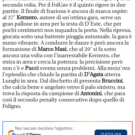
seconda volta. Per il FolGav è il quinto rigore in due
partite. Il finale di frazione è ancora di marca ospite:
al 37’
Kernezo
, autore di un’ottima gara, serve un
gran pallone in area per la testa di D’Este, che per
pochi centimetri non inquadra la porta. Nella ripresa,
giocata sotto una battente pioggia autunnale, la gara è
meno vibrante. A condurre le danze è però ancora la
formazione di
Marco Masi
, che al 20’ si fa sotto
ancora una volta con l’inarrestabile Kernezo, che
entra in area e cerca la potenza: la precisione però
non c’è e
Pucci
sventa senza problemi. Alla mezz’ora
l’episodio che chiude la partita di
D’Agata
atterra
Lunghi in area. Dal dischetto di presenta
Bruccini
,
che calcia bene e angolato verso il palo sinistro, ma
trova la risposta da campione di
Antonini
, che para
così il secondo penalty consecutivo dopo quello di
Foligno.
Non lasciare decidere l'algoritmo:
CLICCA QUI