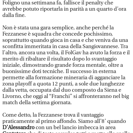
Foligno una settimana fa, fallisce il penalty che
avrebbe potuto riportarla in parità a un quarto d’ora
dalla fine.
Non è stata una gara semplice, anche perché la
Fezzanese è squadra che concede pochissimo,
soprattutto quando gioca in casa e che veniva da una
sconfitta immeritata in casa della Sangiovannese. Tra
l’altro, ancora una volta, il FolGav ha avuto la forza e il
merito di ribaltare il risultato dopo lo svantaggio
iniziale, dimostrando grande forza mentale, oltre a
buonissime doti tecniche. Il successo in esterna
permette alla formazione mineraria di agganciare la
zona playoff a quota 12 punti, a sole due lunghezze
dalla vetta, occupata dal duo composto da Siena e
Livorno, che oggi al “Franchi” si affronteranno nel big
match della settima giornata.
Come detto, la Fezzanese trova il vantaggio
praticamente al primo affondo. Siamo all’8’ quando
D’Alessandro
con un bel lancio imbecca in area