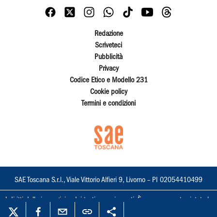
Redazione
Scriveteci
Pubblicità
Privacy
Codice Etico e Modello 231
Cookie policy
Termini e condizioni
SAE Toscana S.r.l., Viale Vittorio Alfieri 9, Livorno – PI 02054410499
I diritti delle immagini e dei testi sono riservati. È espressamente vietata la
loro riproduzione con qualsiasi mezzo e l'adattamento totale o parziale.