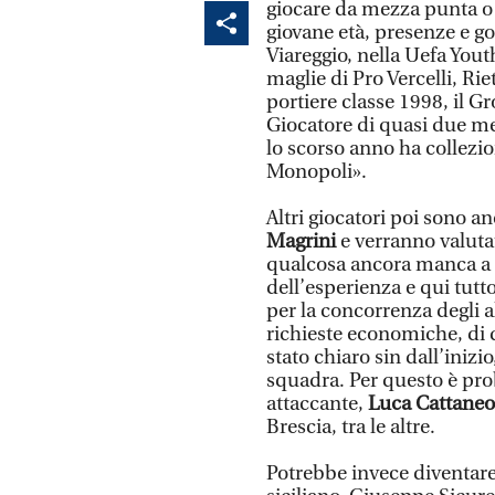
giocare da mezza punta o 
giovane età, presenze e go
Viareggio, nella Uefa Yout
maglie di Pro Vercelli, Rie
portiere classe 1998, il G
Giocatore di quasi due met
lo scorso anno ha collezio
Monopoli».
Altri giocatori poi sono a
Magrini
e verranno valutat
qualcosa ancora manca a q
dell’esperienza e qui tutt
per la concorrenza degli a
richieste economiche, di q
stato chiaro sin dall’inizi
squadra. Per questo è pro
attaccante,
Luca Cattaneo
Brescia, tra le altre.
Potrebbe invece diventare