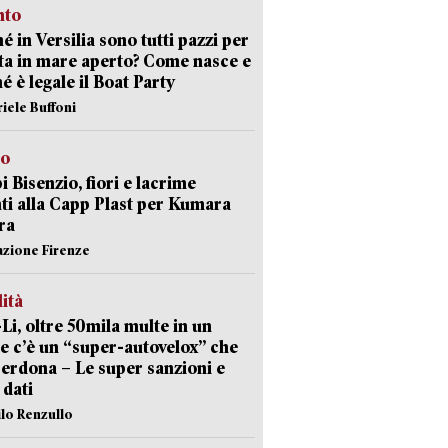
nto
é in Versilia sono tutti pazzi per
sta in mare aperto? Come nasce e
é è legale il Boat Party
riele Buffoni
to
 Bisenzio, fiori e lacrime
ti alla Capp Plast per Kumara
ra
azione Firenze
lità
-Li, oltre 50mila multe in un
e c’è un “super-autovelox” che
erdona – Le super sanzioni e
i dati
ilo Renzullo