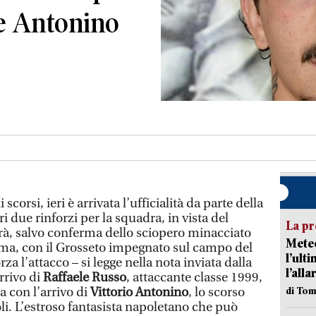
e Antonino
corsi, ieri è arrivata l’ufficialità da parte della
ri due rinforzi per la squadra, in vista del
La pr
, salvo conferma dello sciopero minacciato
Meteo
ima, con il Grosseto impegnato sul campo del
l’ult
rza l’attacco – si legge nella nota inviata dalla
l’alla
rrivo di
Raffaele Russo
, attaccante classe 1999,
a con l’arrivo di
Vittorio Antonino
, lo scorso
di Tom
li. L’estroso fantasista napoletano che può