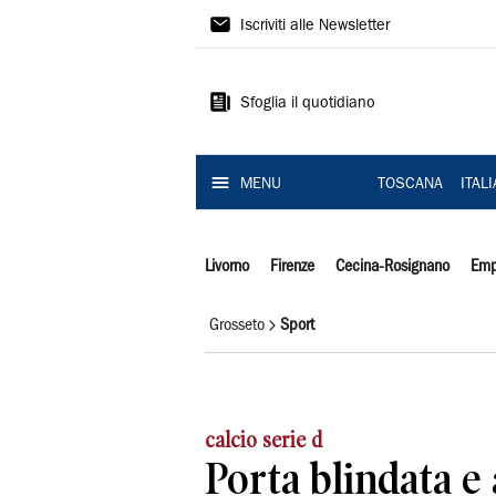
Il
Iscriviti alle Newsletter
Tirreno
Sfoglia il quotidiano
MENU
TOSCANA
ITAL
Livorno
Firenze
Cecina-Rosignano
Emp
Grosseto
Sport
calcio serie d
Porta blindata e 