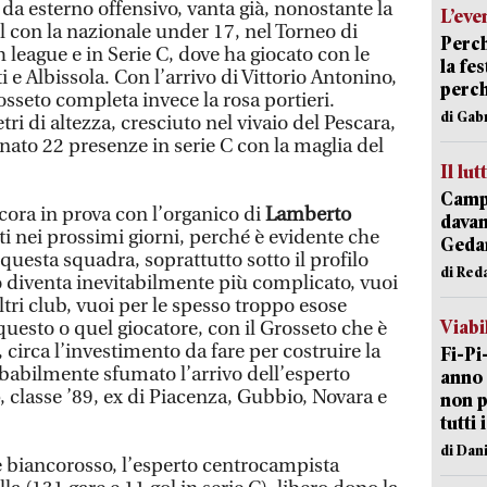
da esterno offensivo, vanta già, nonostante la
L’eve
l con la nazionale under 17, nel Torneo di
Perch
h league e in Serie C, dove ha giocato con le
la fe
ti e Albissola. Con l’arrivo di Vittorio Antonino,
perch
rosseto completa invece la rosa portieri.
di Gab
ri di altezza, cresciuto nel vivaio del Pescara,
nato 22 presenze in serie C con la maglia del
Il lut
Campi
ncora in prova con l’organico di
Lamberto
davan
i nei prossimi giorni, perché è evidente che
Geda
uesta squadra, soprattutto sotto il profilo
di Red
o diventa inevitabilmente più complicato, vuoi
ltri club, vuoi per le spesso troppo esose
Viabi
uesto o quel giocatore, con il Grosseto che è
o, circa l’investimento da fare per costruire la
Fi-Pi
babilmente sfumato l’arrivo dell’esperto
anno 
, classe ’89, ex di Piacenza, Gubbio, Novara e
non p
tutti 
di Dan
 biancorosso, l’esperto centrocampista