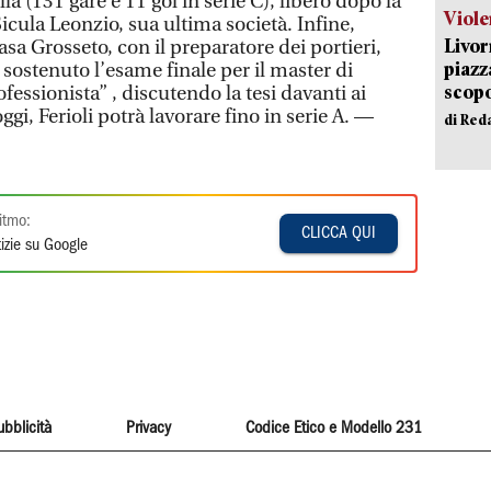
la (131 gare e 11 gol in serie C), libero dopo la
Viole
icula Leonzio, sua ultima società. Infine,
Livor
sa Grosseto, con il preparatore dei portieri,
piazz
 sostenuto l’esame finale per il master di
scopo
ofessionista” , discutendo la tesi davanti ai
ggi, Ferioli potrà lavorare fino in serie A. —
di Red
itmo:
CLICCA QUI
izie su Google
ubblicità
Privacy
Codice Etico e Modello 231