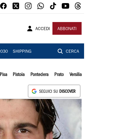
ACCEDI
ABBONATI
2030
SHIPPING
CERCA
Pisa
Pistoia
Pontedera
Prato
Versilia
SEGUICI SU
DISCOVER