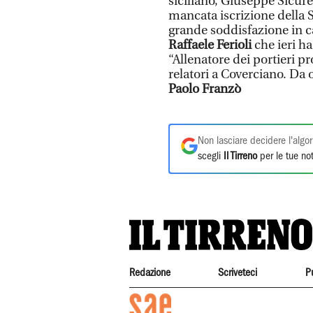
siciliano, Giuseppe Sicurel
mancata iscrizione della S
grande soddisfazione in ca
Raffaele Ferioli
che ieri ha
“Allenatore dei portieri pr
relatori a Coverciano. Da o
Paolo Franzò
Non lasciare decidere l'algor
scegli
Il Tirreno
per le tue not
Redazione
Scriveteci
P