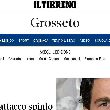
Grosseto
IA MONDO
SPORT
CRONACA
TEMPO LIBERO
VIDEO
SCUOLA 
SCEGLI L'EDIZIONE
oli
Grosseto
Lucca
Massa-Carrara
Montecatini
Piombino-Elba
attacco spinto