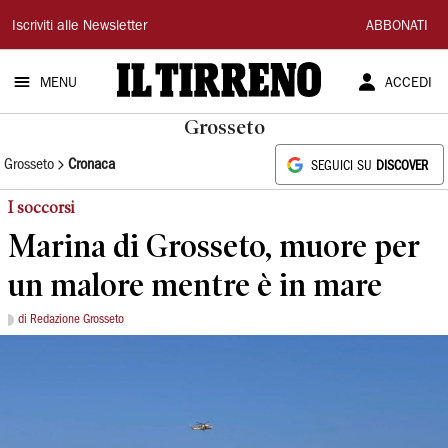
Il
Iscriviti alle Newsletter
ABBONATI
Tirreno
MENU
ACCEDI
Grosseto
Grosseto
Cronaca
SEGUICI SU
DISCOVER
I soccorsi
Marina di Grosseto, muore per
un malore mentre è in mare
di Redazione Grosseto