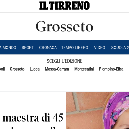
Grosseto
IA MONDO
SPORT
CRONACA
TEMPO LIBERO
VIDEO
SCUOLA 
SCEGLI L'EDIZIONE
oli
Grosseto
Lucca
Massa-Carrara
Montecatini
Piombino-Elba
 maestra di 45