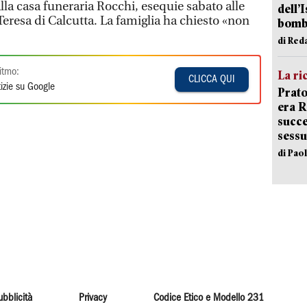
lla casa funeraria Rocchi, esequie sabato alle
dell’
Teresa di Calcutta. La famiglia ha chiesto «non
bom
di Red
itmo:
La ri
CLICCA QUI
izie su Google
Prato
era 
succe
sessu
di Pao
ubblicità
Privacy
Codice Etico e Modello 231