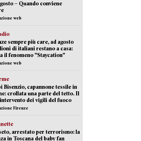
agosto – Quando conviene
re
azione web
udio
ze sempre più care, ad agosto
lioni di italiani restano a casa:
a il fenomeno "Staycation"
azione web
arme
 Bisenzio, capannone tessile in
e: crollata una parte del tetto. Il
intervento dei vigili del fuoco
azione Firenze
nette
eto, arrestato per terrorismo: la
za in Toscana del baby fan