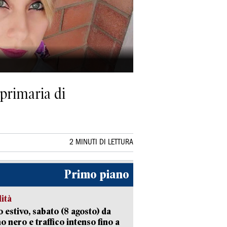
 primaria di
2 MINUTI DI LETTURA
Primo piano
lità
 estivo, sabato (8 agosto) da
no nero e traffico intenso fino a