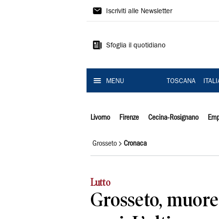
Il
Iscriviti alle Newsletter
Tirreno
Sfoglia il quotidiano
MENU
TOSCANA
ITAL
Livorno
Firenze
Cecina-Rosignano
Emp
Grosseto
Cronaca
Lutto
Grosseto, muore