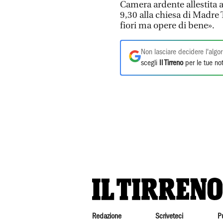
Camera ardente allestita a
9,30 alla chiesa di Madre 
fiori ma opere di bene».
Non lasciare decidere l'algor
scegli
Il Tirreno
per le tue not
Redazione
Scriveteci
P