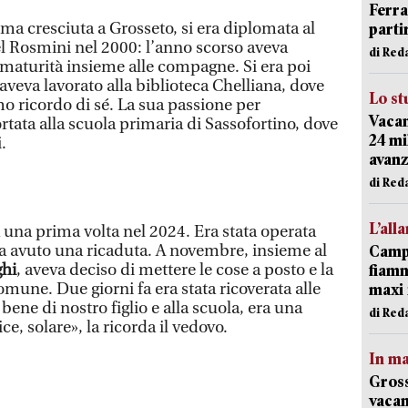
Ferr
ma cresciuta a Grosseto, si era diplomata al
parti
l Rosmini nel 2000: l’anno scorso aveva
di Red
a maturità insieme alle compagne. Si era poi
aveva lavorato alla biblioteca Chelliana, dove
Lo st
mo ricordo di sé. La sua passione per
Vacan
tata alla scuola primaria di Sassofortino, dove
24 mi
.
avanz
di Red
L’all
a una prima volta nel 2024. Era stata operata
va avuto una ricaduta. A novembre, insieme al
Campi
hi
, aveva deciso di mettere le cose a posto e la
fiamm
omune. Due giorni fa era stata ricoverata alle
maxi 
 bene di nostro figlio e alla scuola, era una
di Red
e, solare», la ricorda il vedovo.
In ma
Gross
vacan