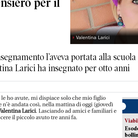
nsiero per il
◗
Valentina Larici
nsegnamento l’aveva portata alla scuola
tina Larici ha insegnato per otto anni
e ho avute, mi dispiace solo che mio figlio
 n’è andata così, nella mattina di oggi (giovedì
alentina Larici
. Lasciando ad amici e familiari e
cere il piccolo avuto tre anni fa.
Viabi
Esodo
bolli