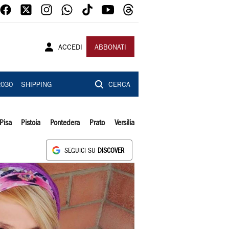
ACCEDI
ABBONATI
2030
SHIPPING
CERCA
Pisa
Pistoia
Pontedera
Prato
Versilia
SEGUICI SU
DISCOVER