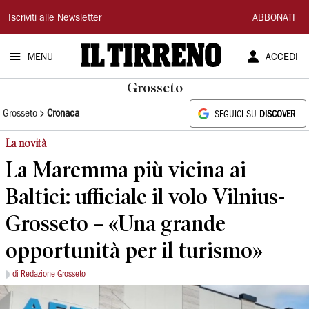
Il
Iscriviti alle Newsletter
ABBONATI
Tirreno
MENU
ACCEDI
Grosseto
Grosseto
Cronaca
SEGUICI SU
DISCOVER
La novità
La Maremma più vicina ai
Baltici: ufficiale il volo Vilnius-
Grosseto – «Una grande
opportunità per il turismo»
di Redazione Grosseto