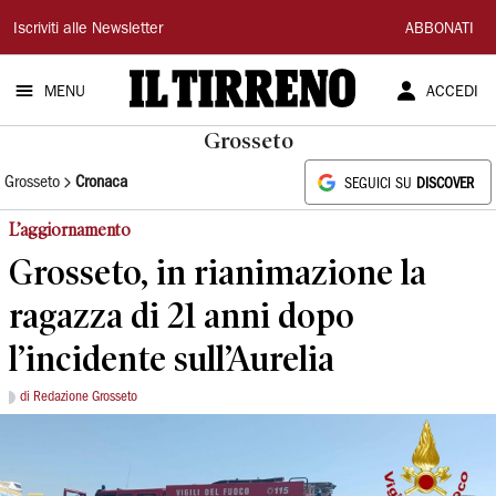
Il
Iscriviti alle Newsletter
ABBONATI
Tirreno
MENU
ACCEDI
Grosseto
Grosseto
Cronaca
SEGUICI SU
DISCOVER
L’aggiornamento
Grosseto, in rianimazione la
ragazza di 21 anni dopo
l’incidente sull’Aurelia
di Redazione Grosseto