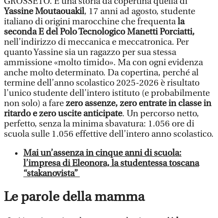
GROSSETO. È una storia da copertina quella di
Yassine Moutaouakil
, 17 anni ad agosto, studente
italiano di origini marocchine che frequenta
la
seconda E del Polo Tecnologico Manetti Porciatti,
nell’indirizzo di meccanica e meccatronica. Per
quanto Yassine sia un ragazzo per sua stessa
ammissione «molto timido». Ma con ogni evidenza
anche molto determinato. Da copertina, perché al
termine dell’anno scolastico 2025-2026 è risultato
l’unico studente dell’intero istituto (e probabilmente
non solo) a fare
zero assenze, zero entrate in classe in
ritardo e zero uscite anticipate
. Un percorso netto,
perfetto, senza la minima sbavatura: 1.056 ore di
scuola sulle 1.056 effettive dell’intero anno scolastico.
Mai un’assenza in cinque anni di scuola:
l’impresa di Eleonora, la studentessa toscana
“stakanovista”
Le parole della mamma