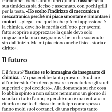
Parlandoci, viene subito fuori quanto
Yassine
nella
sua timidezza sia deciso e assennato, con pochi grilli
per la testa.
«Ho scelto l’indirizzo di meccanica e
meccatronica perché mi piace smontare e rimontare i
motori
- spiega - ma quello che più mi appassiona è
la chimica, dove ho la media dell’otto, per avermi
fatto scoprire e apprezzare la quale devo solo
ringraziare la mia insegnante. Che mi ha sostenuto
sin dall’inizio. Ma mi piacciono anche fisica, storia e
diritto».
Il futuro
E il futuro?
Yassine se lo immagina da insegnante di
chimica.
«Mi piacerebbe tanto provarci. Studiare
all’università. Ora devo pensare a concludere gli studi
superiori e poi deciderò». Alla domanda su che cosa
lo abbia spinto a non saltare nemmeno un giorno di
scuola in tutto l’anno, e perché non è mai entrato in
ritardo o uscito di classe in anticipo come spesso
fanno molti suoi coetanei, dà una risposta tanto