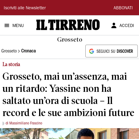
Il
Iscriviti alle Newsletter
ABBONATI
Tirreno
MENU
ACCEDI
Grosseto
Grosseto
Cronaca
SEGUICI SU
DISCOVER
La storia
Grosseto, mai un’assenza, mai
un ritardo: Yassine non ha
saltato un’ora di scuola – Il
record e le sue ambizioni future
di Massimiliano Frascino