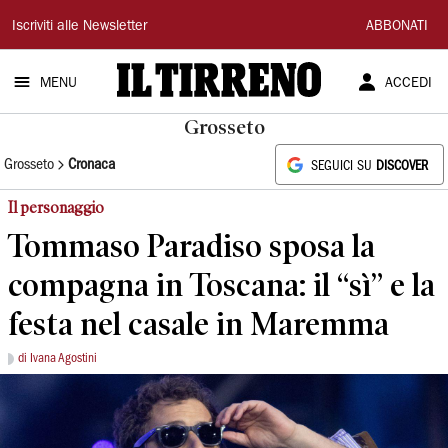
Il
Iscriviti alle Newsletter
ABBONATI
Tirreno
MENU
ACCEDI
Grosseto
Grosseto
Cronaca
SEGUICI SU
DISCOVER
Il personaggio
Tommaso Paradiso sposa la
compagna in Toscana: il “sì” e la
festa nel casale in Maremma
di Ivana Agostini