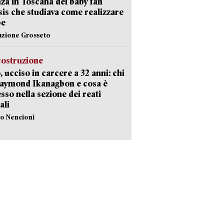
za in Toscana del baby fan
Isis che studiava come realizzare
be
azione Grosseto
costruzione
, ucciso in carcere a 32 anni: chi
Raymond Ikanagbon e cosa è
sso nella sezione dei reati
ali
lo Nencioni