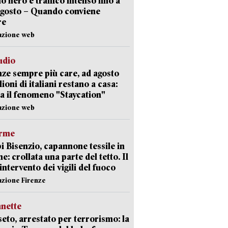
no nero e traffico intenso fino a
agosto – Quando conviene
re
azione web
udio
ze sempre più care, ad agosto
lioni di italiani restano a casa:
a il fenomeno "Staycation"
azione web
arme
 Bisenzio, capannone tessile in
e: crollata una parte del tetto. Il
intervento dei vigili del fuoco
azione Firenze
nette
eto, arrestato per terrorismo: la