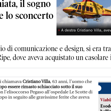
iata, il sogno
e lo sconcerto
◗
A destra Cristiano Villa, av
dio di comunicazione e design, si era tra
Ripe, dove aveva acquistato un casolare 
i chiamava
Cristiano Villa
, 63 anni, l’uomo che
po essere rimasto schiacciato sotto il suo
n l’elisoccorso Pegaso all’ospedale Le Scotte di
po in seguito alle gravissime ferite che aveva
Viabi
Esodo