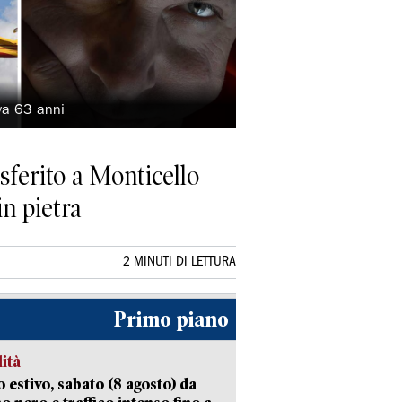
eva 63 anni
sferito a Monticello
in pietra
2 MINUTI DI LETTURA
Primo piano
lità
 estivo, sabato (8 agosto) da