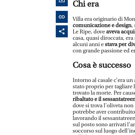
Chi era
Villa era originario di Mo
comunicazione e design
,
Le Ripe, dove
aveva acquis
casa, quasi diroccata, era
alcuni anni e
stava per di
con grande passione ed e
Cosa è successo
Intorno al casale c’era un
stato proprio per tagliare l
trovato la morte. Per cau
ribaltato e il sessantatree
dove si trova l’oliveta n
potrebbe aver contribuito 
lavorando il sessantatree
sul posto sono arrivati l’
soccorso sul luogo dell’in