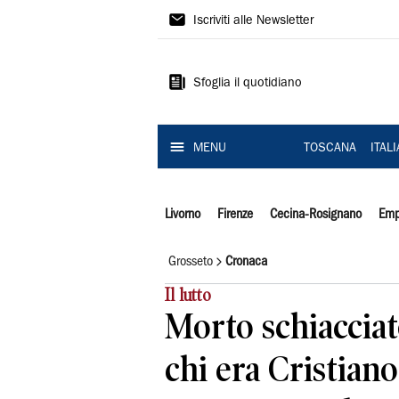
Il
Iscriviti alle Newsletter
Tirreno
Sfoglia il quotidiano
MENU
TOSCANA
ITAL
Livorno
Firenze
Cecina-Rosignano
Emp
Grosseto
Cronaca
Il lutto
Morto schiacciato
chi era Cristiano