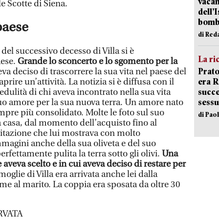
vacan
le Scotte di Siena.
dell’
bom
paese
di Red
 del successivo decesso di Villa si è
La ri
aese.
Grande lo sconcerto e lo sgomento per la
Prato
a deciso di trascorrere la sua vita nel paese del
era 
rire un’attività. La notizia si è diffusa con il
succe
redulità di chi aveva incontrato nella sua vita
sessu
suo amore per la sua nuova terra. Un amore nato
mpre più consolidato. Molte le foto sul suo
di Pao
a casa, dal momento dell’acquisto fino al
itazione che lui mostrava con molto
mmagini anche della sua oliveta e del suo
erfettamente pulita la terra sotto gli olivi.
Una
aveva scelto e in cui aveva deciso di restare per
oglie di Villa era arrivata anche lei dalla
me al marito. La coppia era sposata da oltre 30
RVATA