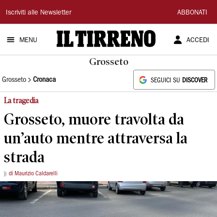
Il
Iscriviti alle Newsletter
ABBONATI
Tirreno
MENU
ACCEDI
Grosseto
Grosseto
Cronaca
SEGUICI SU
DISCOVER
La tragedia
Grosseto, muore travolta da
un’auto mentre attraversa la
strada
di Maurizio Caldarelli