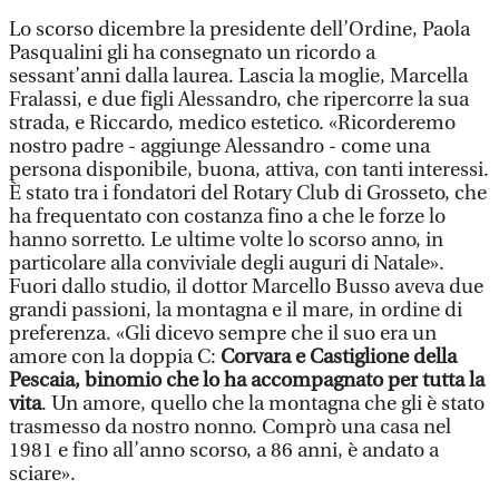
Lo scorso dicembre la presidente dell’Ordine, Paola
Pasqualini gli ha consegnato un ricordo a
sessant’anni dalla laurea. Lascia la moglie, Marcella
Fralassi, e due figli Alessandro, che ripercorre la sua
strada, e Riccardo, medico estetico. «Ricorderemo
nostro padre - aggiunge Alessandro - come una
persona disponibile, buona, attiva, con tanti interessi.
È stato tra i fondatori del Rotary Club di Grosseto, che
ha frequentato con costanza fino a che le forze lo
hanno sorretto. Le ultime volte lo scorso anno, in
particolare alla conviviale degli auguri di Natale».
Fuori dallo studio, il dottor Marcello Busso aveva due
grandi passioni, la montagna e il mare, in ordine di
preferenza. «Gli dicevo sempre che il suo era un
amore con la doppia C:
Corvara e Castiglione della
Pescaia,
binomio che lo ha accompagnato per tutta la
vita
. Un amore, quello che la montagna che gli è stato
trasmesso da nostro nonno. Comprò una casa nel
1981 e fino all’anno scorso, a 86 anni, è andato a
sciare».