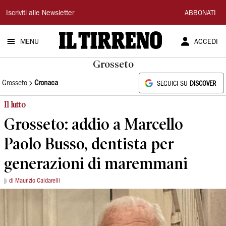
Il
Iscriviti alle Newsletter
ABBONATI
Tirreno
MENU
ACCEDI
Grosseto
Grosseto
Cronaca
SEGUICI SU
DISCOVER
Il lutto
Grosseto: addio a Marcello
Paolo Busso, dentista per
generazioni di maremmani
di Maurizio Caldarelli