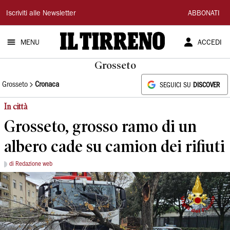
Il
Iscriviti alle Newsletter
ABBONATI
Tirreno
MENU
ACCEDI
Grosseto
Grosseto
Cronaca
SEGUICI SU
DISCOVER
In città
Grosseto, grosso ramo di un
albero cade su camion dei rifiuti
di Redazione web