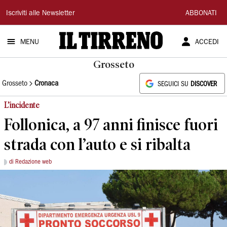
Il
Iscriviti alle Newsletter
ABBONATI
Tirreno
MENU
ACCEDI
Grosseto
Grosseto
Cronaca
SEGUICI SU
DISCOVER
L’incidente
Follonica, a 97 anni finisce fuori
strada con l’auto e si ribalta
di Redazione web