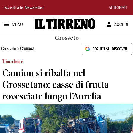
Il
Iscriviti alle Newsletter
ABBONATI
Tirreno
MENU
ACCEDI
Grosseto
Grosseto
Cronaca
SEGUICI SU
DISCOVER
L’incidente
Camion si ribalta nel
Grossetano: casse di frutta
rovesciate lungo l’Aurelia