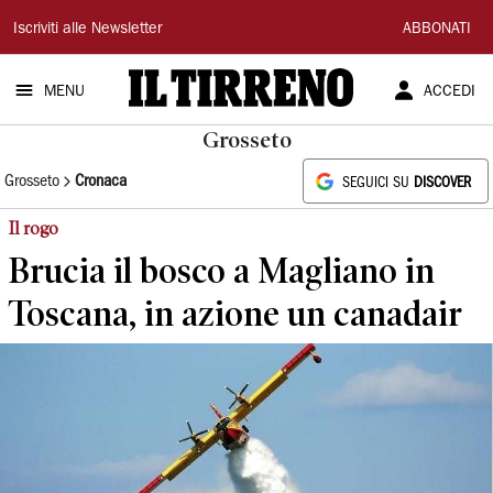
Il
Iscriviti alle Newsletter
ABBONATI
Tirreno
MENU
ACCEDI
Grosseto
Grosseto
Cronaca
SEGUICI SU
DISCOVER
Il rogo
Brucia il bosco a Magliano in
Toscana, in azione un canadair