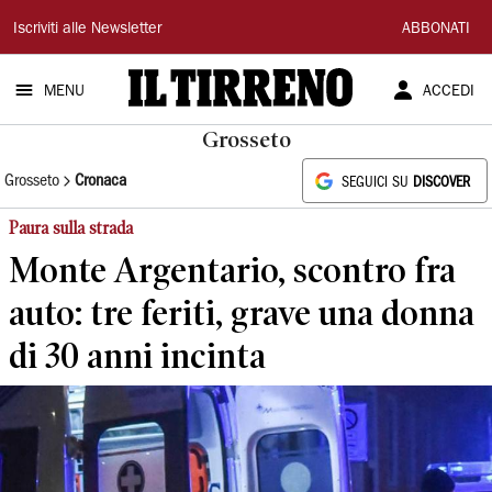
Il
Iscriviti alle Newsletter
ABBONATI
Tirreno
MENU
ACCEDI
Grosseto
Grosseto
Cronaca
SEGUICI SU
DISCOVER
Paura sulla strada
Monte Argentario, scontro fra
auto: tre feriti, grave una donna
di 30 anni incinta