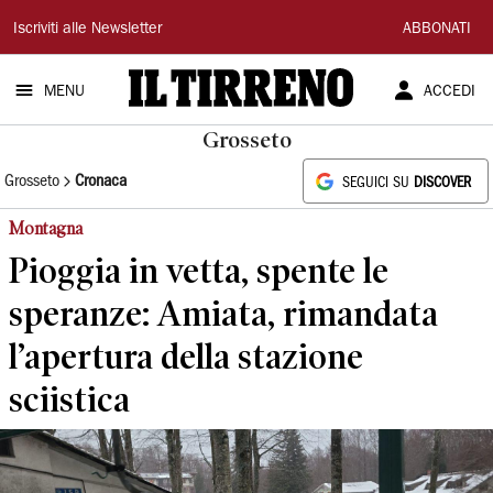
Il
Iscriviti alle Newsletter
ABBONATI
Tirreno
MENU
ACCEDI
Grosseto
Grosseto
Cronaca
SEGUICI SU
DISCOVER
Montagna
Pioggia in vetta, spente le
speranze: Amiata, rimandata
l’apertura della stazione
sciistica